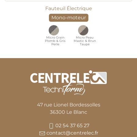
Fauteuil Électrique
Mono-moteur
Micro Grain
Micro Peau
Plomb & Gris
Mastic & Brun
Perle
Taupé
47 rue Lionel Bordessolles
36300 Le Blanc
02 54 37 65 27
contact@centrelec.fr