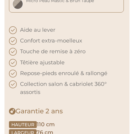
Micro Peau Mastic & Brun Taupé
Aide au lever
Confort extra-moelleux
Touche de remise à zéro
Têtière ajustable
Repose-pieds enroulé & rallongé
Collection salon & cabriolet 360°
assortis
Garantie
2 ans
110 cm
HAUTEUR
76 cm
LARGEUR