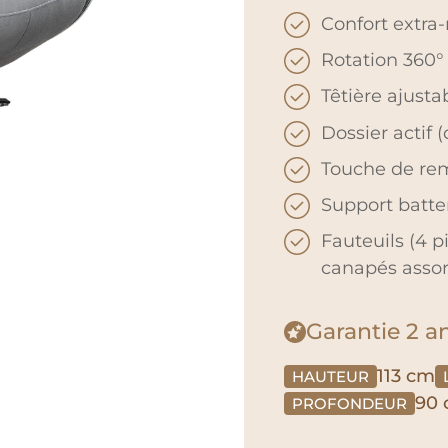
Confort extra
Rotation 360°
Têtière ajusta
Dossier actif 
Touche de rem
Support batter
Fauteuils (4 p
canapés assor
Garantie
2 a
113 cm
HAUTEUR
90
PROFONDEUR