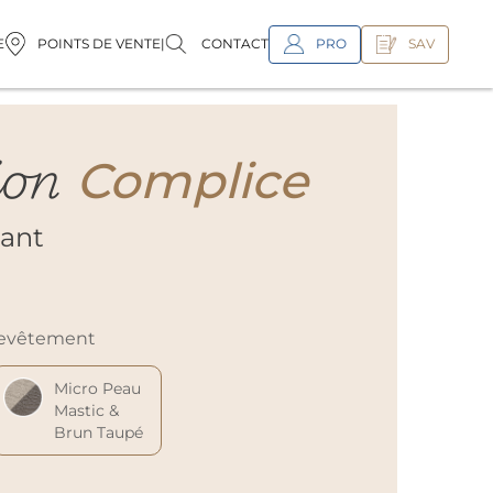
PRO
SAV
E
POINTS DE VENTE
|
CONTACT
ion
Complice
tant
 revêtement
Micro Peau
Mastic &
Brun Taupé