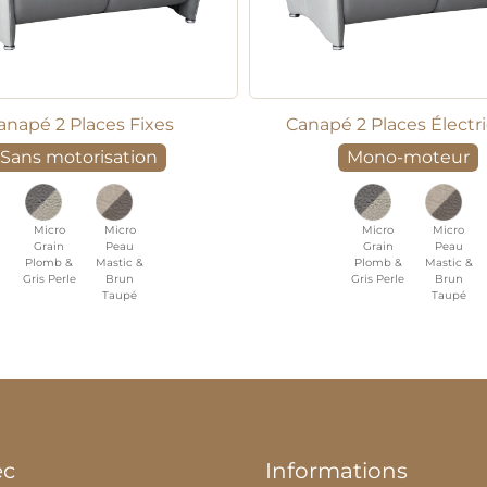
anapé 2 Places Fixes
Canapé 2 Places Électr
Sans motorisation
Mono-moteur
Micro
Micro
Micro
Micro
Grain
Peau
Grain
Peau
Plomb &
Mastic &
Plomb &
Mastic &
Gris Perle
Brun
Gris Perle
Brun
Taupé
Taupé
ec
Informations