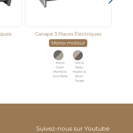
iques
Canapé 3 Places Électriques
Mono-moteur
Micro
Micro
Grain
Peau
Plomb &
Mastic &
Gris Perle
Brun
Taupé
Suivez-nous sur Youtube