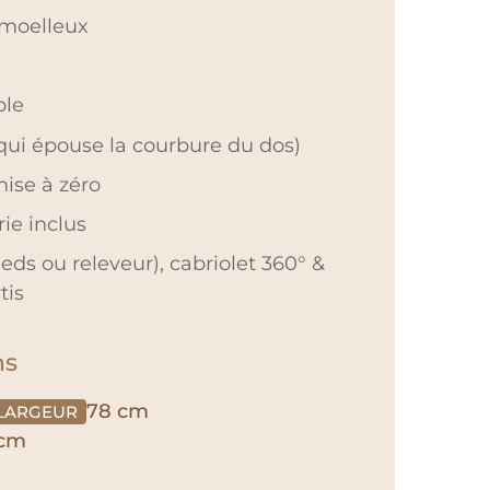
-moelleux
ble
(qui épouse la courbure du dos)
ise à zéro
ie inclus
ieds ou releveur), cabriolet 360° &
tis
ns
78 cm
LARGEUR
 cm