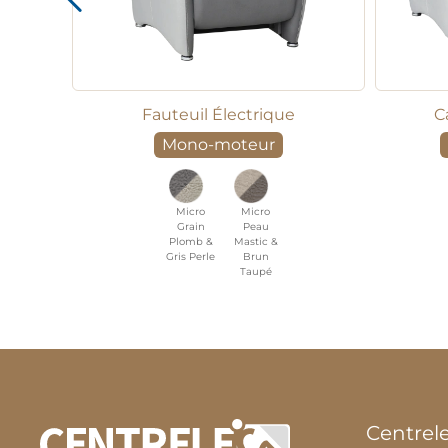
Fauteuil Électrique
C
Mono-moteur
Micro
Micro
Grain
Peau
Plomb &
Mastic &
Gris Perle
Brun
Taupé
Centrel