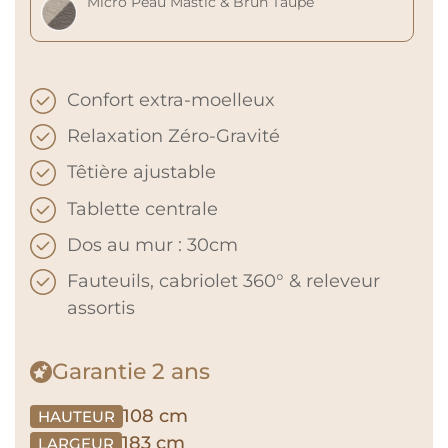
Micro Peau Mastic & Brun Taupé
Confort extra-moelleux
Relaxation Zéro-Gravité
Têtière ajustable
Tablette centrale
Dos au mur : 30cm
Fauteuils, cabriolet 360° & releveur
assortis
Garantie
2 ans
108 cm
HAUTEUR
183 cm
LARGEUR