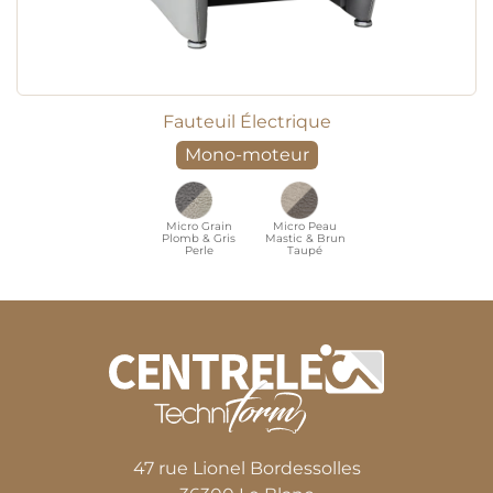
Fauteuil Électrique
Mono-moteur
Micro Grain
Micro Peau
Plomb & Gris
Mastic & Brun
Perle
Taupé
47 rue Lionel Bordessolles