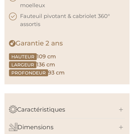
moelleux
Fauteuil pivotant & cabriolet 360°
assortis
Garantie
2 ans
109 cm
HAUTEUR
136 cm
LARGEUR
93 cm
PROFONDEUR
Caractéristiques
Dimensions