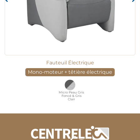
Fauteuil Électrique
Mono-moteur + têtière électrique
Micro Peau Gris
Foncé & Gris
Clair