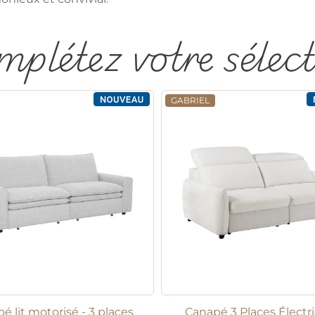
plétez votre sélec
GABRIEL
é lit motorisé - 3 places
Canapé 3 Places Électr