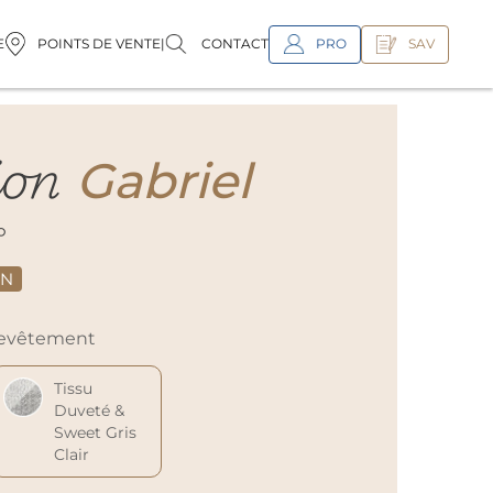
PRO
SAV
E
POINTS DE VENTE
|
CONTACT
ion
Gabriel
°
ON
 revêtement
Tissu
Duveté &
Sweet Gris
Clair