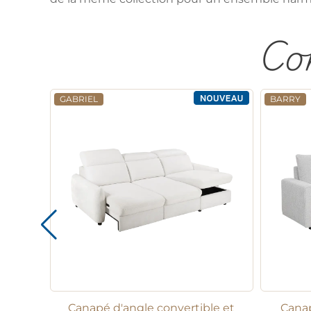
Com
GABRIEL
BARRY
Canapé d'angle convertible et
Canap