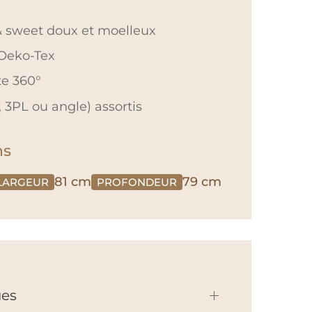
& sweet doux et moelleux
 Oeko-Tex
te 360°
 3PL ou angle) assortis
ns
81 cm
79 cm
LARGEUR
PROFONDEUR
ues