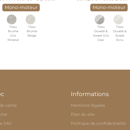
Mono-moteur
Mono-moteur
Tissu
Tissu
Tissu
Tissu
Brumé
Brumé
Duveté &
Duveté &
Gris
Beige
Sweet Gris
Sweet
Minéral
Clair
Écru
ec
Informations
de vente
Mentions légales
cter
Plan du site
e SAV
Politique de confidentialité