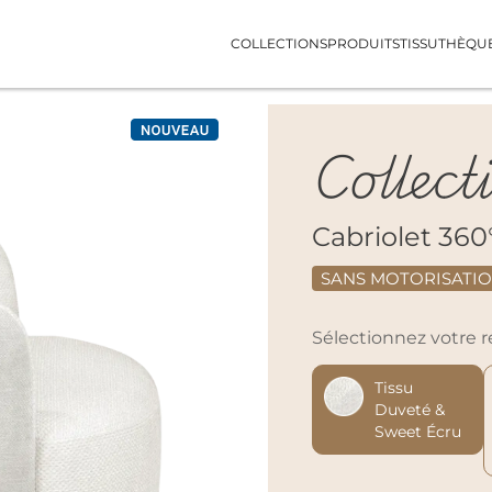
COLLECTIONS
PRODUITS
TISSUTHÈQU
Collect
Cabriolet 360
SANS MOTORISATI
Sélectionnez votre
Tissu
Duveté &
Sweet Écru