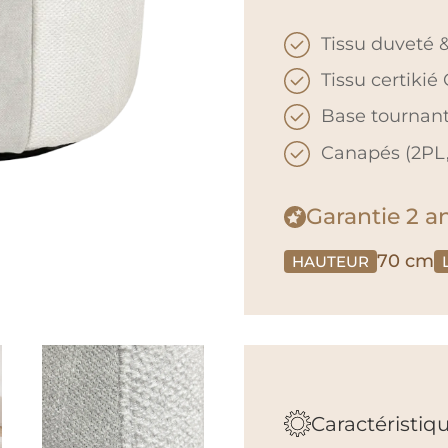
Tissu duveté 
Tissu certikié
Base tournan
Canapés (2PL,
Garantie
2 a
70 cm
HAUTEUR
Caractéristiq