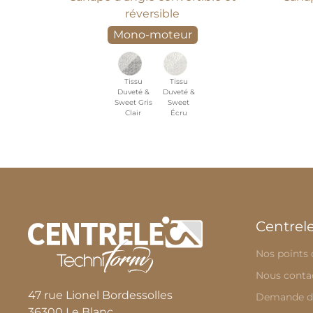
réversible
Mono-moteur
Tissu
Tissu
Duveté &
Duveté &
Sweet Gris
Sweet
Clair
Écru
Centrel
Nos points 
Nous conta
47 rue Lionel Bordessolles
Demande d
36300 Le Blanc